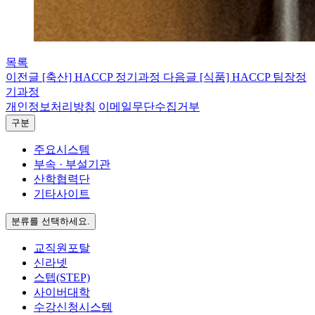
목록
이전글
[축산] HACCP 정기과정
다음글
[식품] HACCP 팀장정
기과정
개인정보처리방침
이메일무단수집거부
구분
주요시스템
부속 · 부설기관
산학협력단
기타사이트
분류를 선택하세요.
교직원포탈
신라넷
스텝(STEP)
사이버대학
수강신청시스템