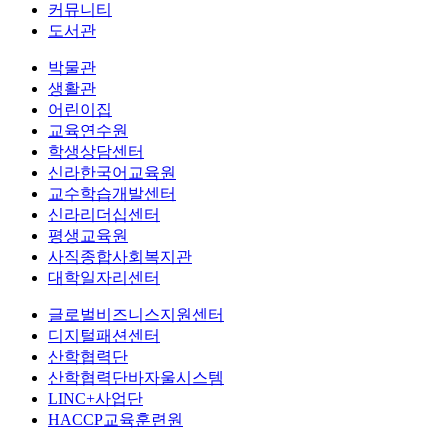
커뮤니티
도서관
박물관
생활관
어린이집
교육연수원
학생상담센터
신라한국어교육원
교수학습개발센터
신라리더십센터
평생교육원
사직종합사회복지관
대학일자리센터
글로벌비즈니스지원센터
디지털패션센터
산학협력단
산학협력단바자울시스템
LINC+사업단
HACCP교육훈련원