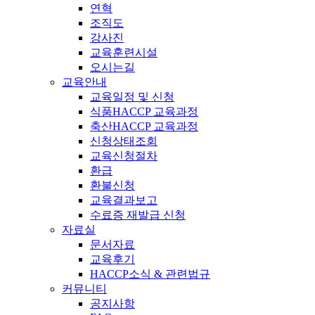
연혁
조직도
강사진
교육훈련시설
오시는길
교육안내
교육일정 및 신청
식품HACCP 교육과정
축산HACCP 교육과정
신청상태조회
교육신청절차
환급
환불신청
교육결과보고
수료증 재발급 신청
자료실
문서자료
교육후기
HACCP소식 & 관련법규
커뮤니티
공지사항