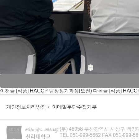
이전글
[식품] HACCP 팀장정기과정(오전)
다음글
[식품] HAC
개인정보처리방침
이메일무단수집거부
(우) 46958 부산광역시 사상구 백양
TEL 051-999-5662
FAX 051-999-56