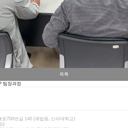
목록
CP 팀장과정
대로700번길 140 (괘법동, 신라대학교)
63