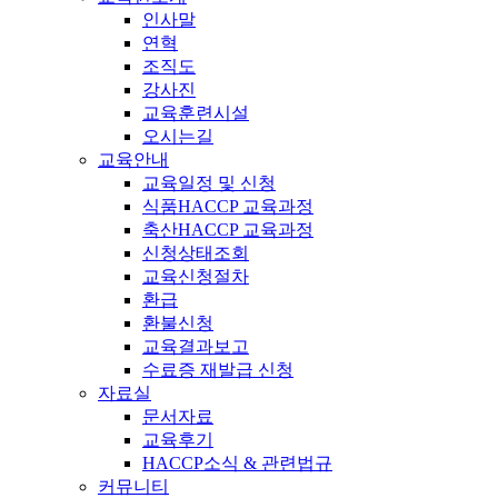
인사말
연혁
조직도
강사진
교육훈련시설
오시는길
교육안내
교육일정 및 신청
식품HACCP 교육과정
축산HACCP 교육과정
신청상태조회
교육신청절차
환급
환불신청
교육결과보고
수료증 재발급 신청
자료실
문서자료
교육후기
HACCP소식 & 관련법규
커뮤니티