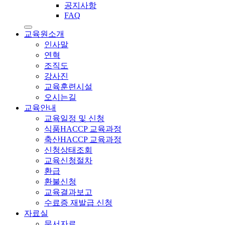
공지사항
FAQ
교육원소개
인사말
연혁
조직도
강사진
교육훈련시설
오시는길
교육안내
교육일정 및 신청
식품HACCP 교육과정
축산HACCP 교육과정
신청상태조회
교육신청절차
환급
환불신청
교육결과보고
수료증 재발급 신청
자료실
문서자료