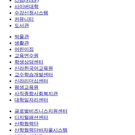
스텝(STEP)
사이버대학
수강신청시스템
커뮤니티
도서관
박물관
생활관
어린이집
교육연수원
학생상담센터
신라한국어교육원
교수학습개발센터
신라리더십센터
평생교육원
사직종합사회복지관
대학일자리센터
글로벌비즈니스지원센터
디지털패션센터
산학협력단
산학협력단바자울시스템